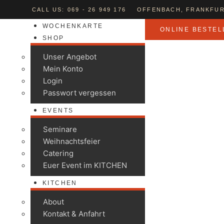
CALL US: 069 - 26 949 176
OFFENBACH, FRANKFUR
WOCHENKARTE
ONLINE BESTEL
SHOP
Unser Angebot
Mein Konto
Login
Passwort vergessen
EVENTS
Seminare
Weihnachtsfeier
Catering
Euer Event im KITCHEN
KITCHEN
About
Kontakt & Anfahrt