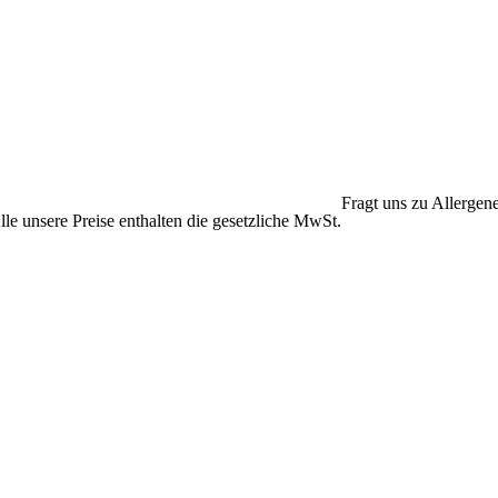
Fragt uns zu Allergen
lle unsere Preise enthalten die gesetzliche MwSt.
Das SOUPREME-Team
freut sich auf Deinen
Besuch!