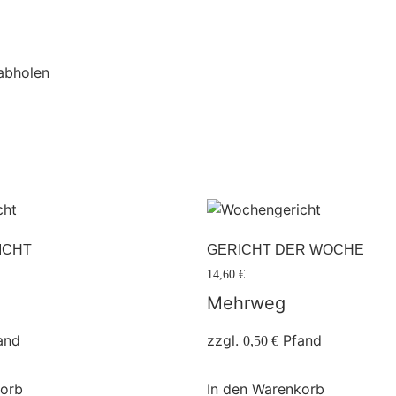
MITTAGSGERIC
 abholen
ICHT
GERICHT DER WOCHE
14,60
€
Mehrweg
and
zzgl.
Pfand
0,50
€
korb
In den Warenkorb