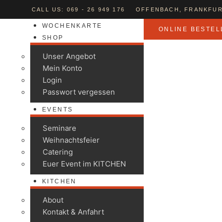
CALL US: 069 - 26 949 176
OFFENBACH, FRANKFUR
WOCHENKARTE
ONLINE BESTEL
SHOP
Unser Angebot
Mein Konto
Login
Passwort vergessen
EVENTS
Seminare
Weihnachtsfeier
Catering
Euer Event im KITCHEN
KITCHEN
About
Kontakt & Anfahrt